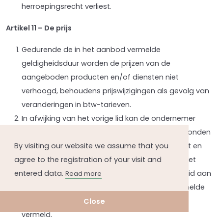
herroepingsrecht verliest.
Artikel 11 – De prijs
Gedurende de in het aanbod vermelde
geldigheidsduur worden de prijzen van de
aangeboden producten en/of diensten niet
verhoogd, behoudens prijswijzigingen als gevolg van
veranderingen in btw-tarieven.
In afwijking van het vorige lid kan de ondernemer
producten of diensten waarvan de prijzen gebonden
By visiting our website we assume that you
zijn aan schommelingen op de financiële markt en
agree to the registration of your visit and
waar de ondernemer geen invloed op heeft, met
entered data.
variabele prijzen aanbieden. Deze gebondenheid aan
Read more
schommelingen en het feit dat eventueel vermelde
prijzen richtprijzen zijn, worden bij het aanbod
Close
vermeld.