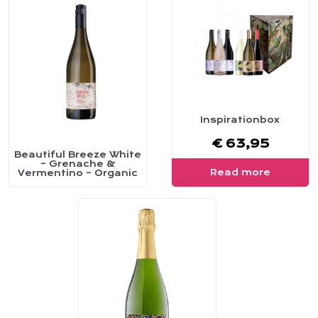
Inspirationbox
€
63,95
Beautiful Breeze White
This
– Grenache &
Read more
Vermentino – Organic
product
has
multiple
variants.
The
options
may