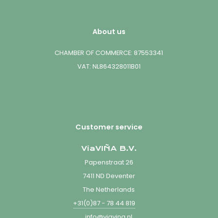
About us
CHAMBER OF COMMERCE: 87553341
VAT: NL864328011B01
Customer service
ViaVIÑA B.V.
Papenstraat 26
7411 ND Deventer
The Netherlands
+31(0)87 - 78 44 819
info@viavina.nl