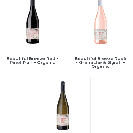
Beautiful Breeze Red –
Beautiful Breeze Rosé
This
This
Pinot Noir – Organic
– Grenache & Syrah –
Organic
product
product
has
has
multiple
multiple
variants.
variants.
The
The
options
options
may
may
be
be