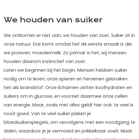
product
product
has
page
page
multiple
We houden van suiker
variants.
The
We ontkomen er niet aan; we houden van zoet. Suiker zit in
options
onze natuur. Dat komt omdat het de eerste smaak is die
may
we proeven; moedermelk. Zo primair is het; wij mensen
be
houden daarom instinctief van zoet.
chosen
Laten we beginnen bij het begin. Mensen hebben suiker
on
nodig om te leven; onze spieren en hersenen gebruiken
the
het als brandstof. Onze lichamen zetten koolhydraten en
product
suikers om in glucose, en voorziet daarmee onze cellen
page
van energie. Maar, zoals met alles geldt hier ook: te veel is
nooit goed. Van te veel suiker pieken je
bloedsuikerspiegels, om vervolgens met een noodgang te
dalen, waardoor je je vermoeid en prikkelbaar voelt. Maar