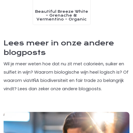
chosen
chosen
on
on
Beautiful Breeze White
This
– Grenache &
the
the
Vermentino – Organic
product
product
product
has
page
page
multiple
Lees meer in onze andere
variants.
blogposts
The
options
Wil je meer weten hoe dat nu zit met calorieën, suiker en
may
sulfiet in wijn? Waarom biologische wijn heel logisch is? Of
be
waarom viaVIÑA biodiversiteit en fair trade zo belangrijk
chosen
vindt? Lees dan zeker onze andere blogposts.
on
the
product
page