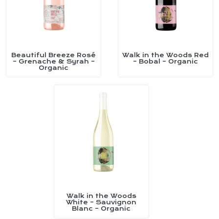
Beautiful Breeze Rosé
Walk in the Woods Red
This
This
– Grenache & Syrah –
– Bobal – Organic
Organic
product
product
has
has
multiple
multiple
variants.
variants.
The
The
options
options
may
may
be
be
chosen
chosen
on
on
Walk in the Woods
This
White – Sauvignon
the
the
Blanc – Organic
product